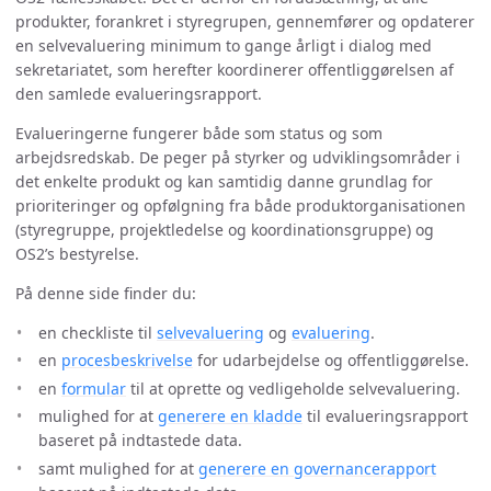
produkter, forankret i styregrupen, gennemfører og opdaterer
en selvevaluering minimum to gange årligt i dialog med
sekretariatet, som herefter koordinerer offentliggørelsen af
den samlede evalueringsrapport.
Evalueringerne fungerer både som status og som
arbejdsredskab. De peger på styrker og udviklingsområder i
det enkelte produkt og kan samtidig danne grundlag for
prioriteringer og opfølgning fra både produktorganisationen
(styregruppe, projektledelse og koordinationsgruppe) og
OS2’s bestyrelse.
På denne side finder du:
en checkliste til
selvevaluering
og
evaluering
.
en
procesbeskrivelse
for udarbejdelse og offentliggørelse.
en
formular
til at oprette og vedligeholde selvevaluering.
mulighed for at
generere en kladde
til evalueringsrapport
baseret på indtastede data.
samt mulighed for at
generere en governancerapport